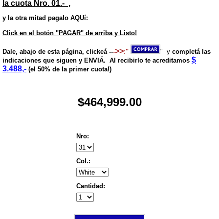
la cuota Nro. 01.- ,
y la otra mitad pagalo AQUí:
Click en el botón "PAGAR" de arriba y Listo!
>>
Dale, abajo de esta página, clickeá --
-
:"
"
y
completá las
$
indicaciones que siguen y ENVIÁ. Al recibirlo te acreditamos
3.488,-
(el 50% de la primer cuota!)
$464,999.00
Nro:
Col.:
Cantidad: